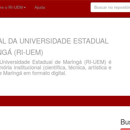
re o RI-UEM
Ajuda
AL DA UNIVERSIDADE ESTADUAL
GÁ (RI-UEM)
a Universidade Estadual de Maringá (RI-UEM) é
ria institucional (científica, técnica, artística e
e Maringá em formato digital.
Bu