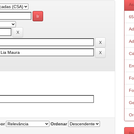
As
65
Ad
Ad
Ci
Em
Fo
Fo
Ge
Or
por
Ordenar
Pr