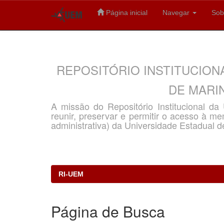
Página inicial
Navegar
Sob
Skip
navigation
REPOSITÓRIO INSTITUCION
DE MARIN
A missão do Repositório Institucional d
reunir, preservar e permitir o acesso à memó
administrativa) da Universidade Estadual d
RI-UEM
Página de Busca