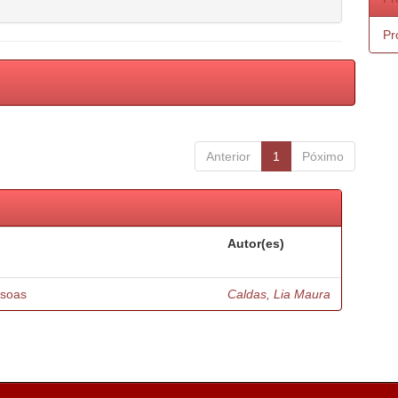
Pr
Anterior
1
Póximo
Autor(es)
ssoas
Caldas, Lia Maura