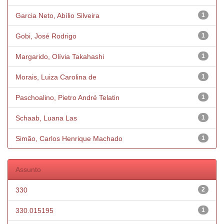
Garcia Neto, Abílio Silveira
1
Gobi, José Rodrigo
1
Margarido, Olívia Takahashi
1
Morais, Luiza Carolina de
1
Paschoalino, Pietro André Telatin
1
Schaab, Luana Las
1
Simão, Carlos Henrique Machado
1
Assunto
330
2
330.015195
1