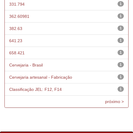
331.794
1
362.60981
1
382.63
1
641.23
1
658.421
1
Cervejaria - Brasil
1
Cervejaria artesanal - Fabricação
1
Classificação JEL: F12, F14
1
próximo >