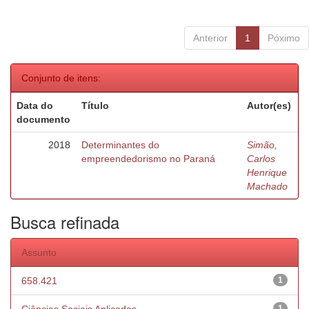
Anterior
1
Póximo
Conjunto de itens:
Data do
Título
Autor(es)
documento
2018
Determinantes do
Simão,
empreendedorismo no Paraná
Carlos
Henrique
Machado
Busca refinada
Assunto
658.421
1
1