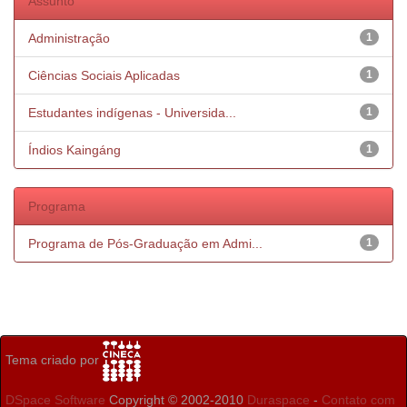
Assunto
Administração
1
Ciências Sociais Aplicadas
1
Estudantes indígenas - Universida...
1
Índios Kaingáng
1
Programa
Programa de Pós-Graduação em Admi...
1
Tema criado por
DSpace Software
Copyright © 2002-2010
Duraspace
-
Contato com