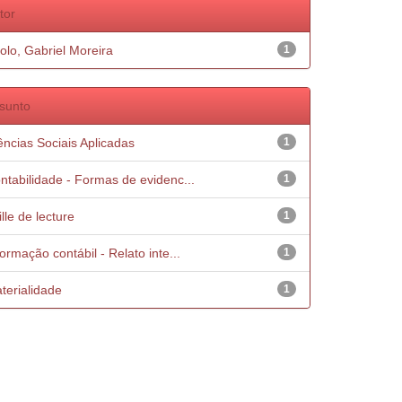
tor
rolo, Gabriel Moreira
1
sunto
ências Sociais Aplicadas
1
ntabilidade - Formas de evidenc...
1
ille de lecture
1
formação contábil - Relato inte...
1
terialidade
1