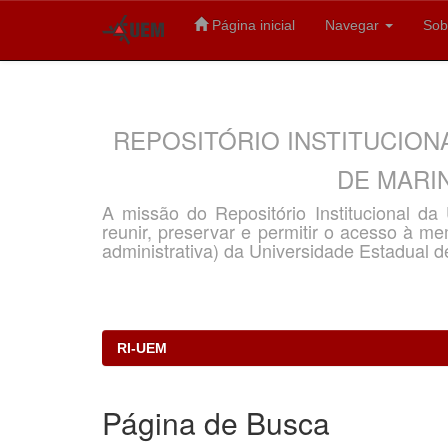
Página inicial
Navegar
Sob
Skip
navigation
REPOSITÓRIO INSTITUCION
DE MARIN
A missão do Repositório Institucional d
reunir, preservar e permitir o acesso à memó
administrativa) da Universidade Estadual d
RI-UEM
Página de Busca