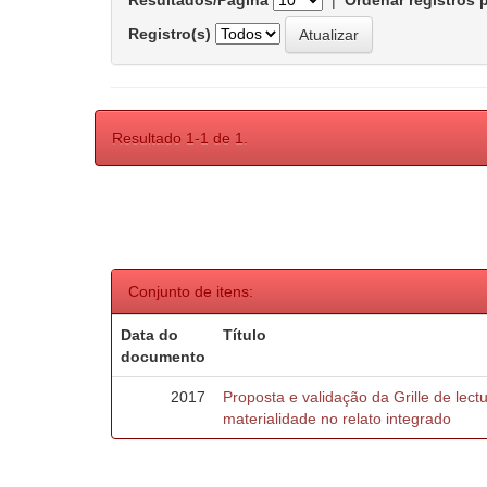
Resultados/Página
|
Ordenar registros 
Registro(s)
Resultado 1-1 de 1.
Conjunto de itens:
Data do
Título
documento
2017
Proposta e validação da Grille de lect
materialidade no relato integrado