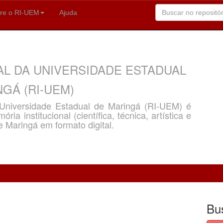
re o RI-UEM
Ajuda
AL DA UNIVERSIDADE ESTADUAL
GÁ (RI-UEM)
a Universidade Estadual de Maringá (RI-UEM) é
ria institucional (científica, técnica, artística e
e Maringá em formato digital.
Bu