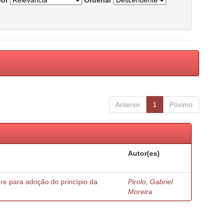
por
Ordenar
Anterior
1
Póximo
Autor(es)
ure para adoção do princípio da
Pirolo, Gabriel
Moreira