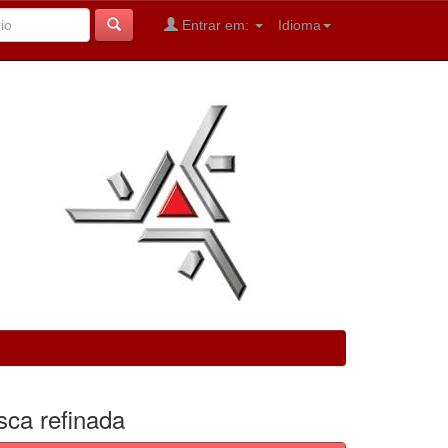
Entrar em:
Idioma
sca refinada