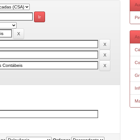
Au
Pi
As
Ci
Co
Gr
In
Ma