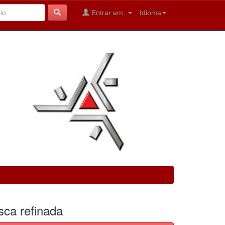
Entrar em:
Idioma
sca refinada