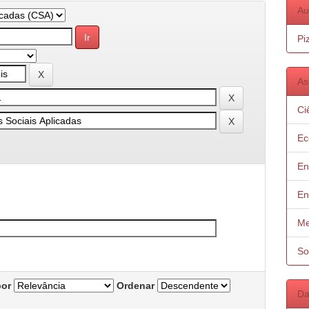
Au
Pi
As
Ci
Ec
En
En
Me
So
por
Ordenar
Da