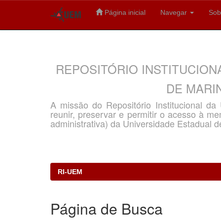
Página inicial
Navegar
Sob
Skip
navigation
REPOSITÓRIO INSTITUCION
DE MARIN
A missão do Repositório Institucional d
reunir, preservar e permitir o acesso à memó
administrativa) da Universidade Estadual d
RI-UEM
Página de Busca