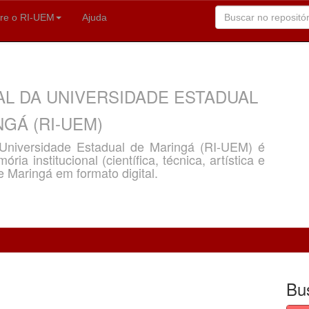
re o RI-UEM
Ajuda
AL DA UNIVERSIDADE ESTADUAL
GÁ (RI-UEM)
a Universidade Estadual de Maringá (RI-UEM) é
ria institucional (científica, técnica, artística e
e Maringá em formato digital.
Bu