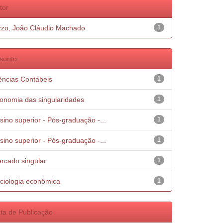
tor
zzo, João Cláudio Machado
1
sunto
ências Contábeis
1
onomia das singularidades
1
sino superior - Pós-graduação -...
1
sino superior - Pós-graduação -...
1
rcado singular
1
ciologia econômica
1
ta de Publicação