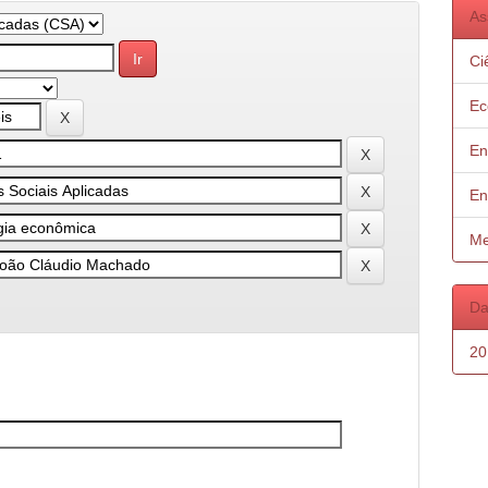
As
Ci
Ec
En
En
Me
Da
20