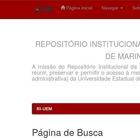
Página inicial
Navegar
Sob
Skip
navigation
REPOSITÓRIO INSTITUCION
DE MARIN
A missão do Repositório Institucional d
reunir, preservar e permitir o acesso à memó
administrativa) da Universidade Estadual d
RI-UEM
Página de Busca