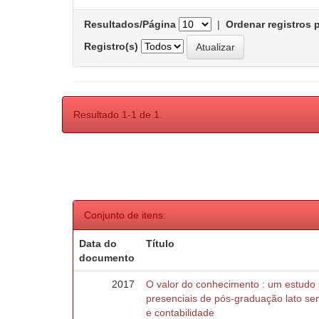
Resultados/Página
|
Ordenar registros 
Registro(s)
Resultado 1-1 de 1.
Conjunto de itens:
Data do
Título
documento
2017
O valor do conhecimento : um estudo
presenciais de pós-graduação lato se
e contabilidade