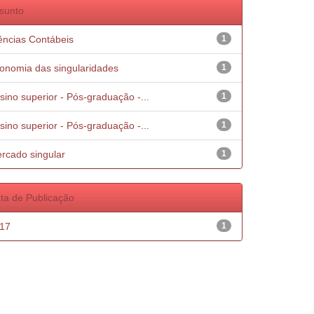
sunto
ências Contábeis
1
onomia das singularidades
1
sino superior - Pós-graduação -...
1
sino superior - Pós-graduação -...
1
rcado singular
1
ta de Publicação
17
1