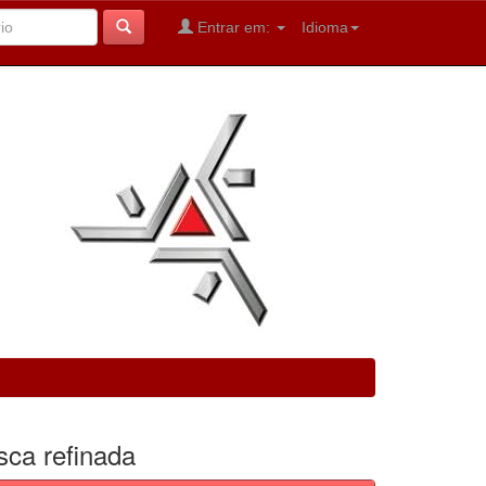
Entrar em:
Idioma
sca refinada