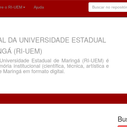
re o RI-UEM
Ajuda
AL DA UNIVERSIDADE ESTADUAL
GÁ (RI-UEM)
a Universidade Estadual de Maringá (RI-UEM) é
ria institucional (científica, técnica, artística e
e Maringá em formato digital.
Bu