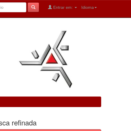
Entrar em:
Idioma
sca refinada