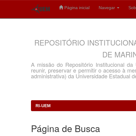
Página inicial
Navegar
Sob
Skip
navigation
REPOSITÓRIO INSTITUCION
DE MARIN
A missão do Repositório Institucional d
reunir, preservar e permitir o acesso à memó
administrativa) da Universidade Estadual d
RI-UEM
Página de Busca