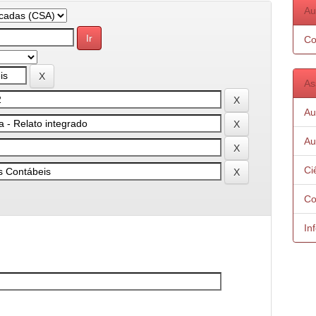
Au
Co
As
Au
Au
Ci
Co
In