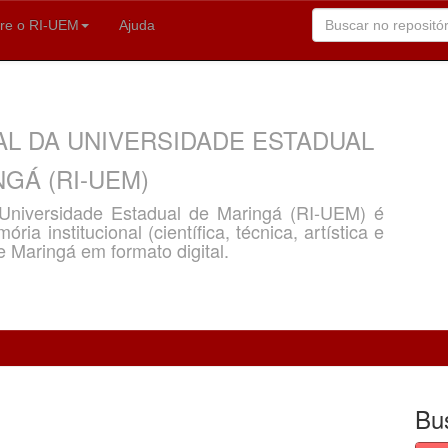
re o RI-UEM
Ajuda
AL DA UNIVERSIDADE ESTADUAL
GÁ (RI-UEM)
a Universidade Estadual de Maringá (RI-UEM) é
ria institucional (científica, técnica, artística e
e Maringá em formato digital.
Bu