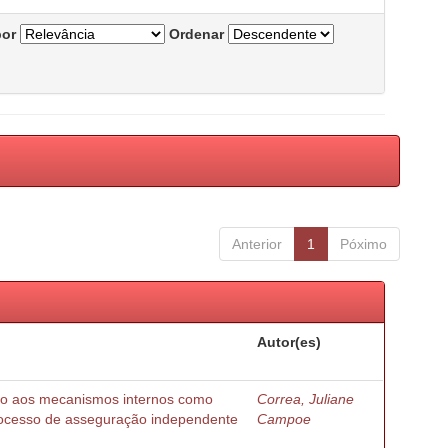
por
Ordenar
Anterior
1
Póximo
Autor(es)
do aos mecanismos internos como
Correa, Juliane
 processo de asseguração independente
Campoe