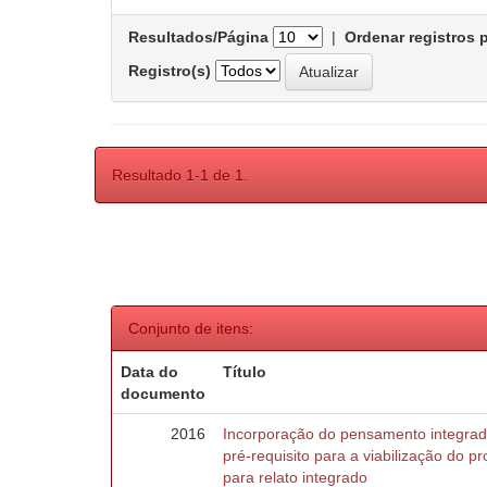
Resultados/Página
|
Ordenar registros 
Registro(s)
Resultado 1-1 de 1.
Conjunto de itens:
Data do
Título
documento
2016
Incorporação do pensamento integra
pré-requisito para a viabilização do
para relato integrado