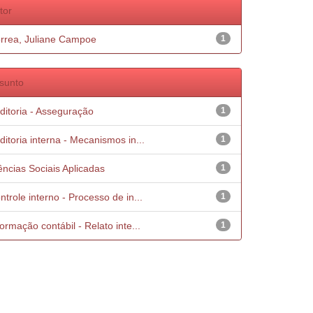
tor
rrea, Juliane Campoe
1
sunto
ditoria - Asseguração
1
ditoria interna - Mecanismos in...
1
ências Sociais Aplicadas
1
ntrole interno - Processo de in...
1
formação contábil - Relato inte...
1