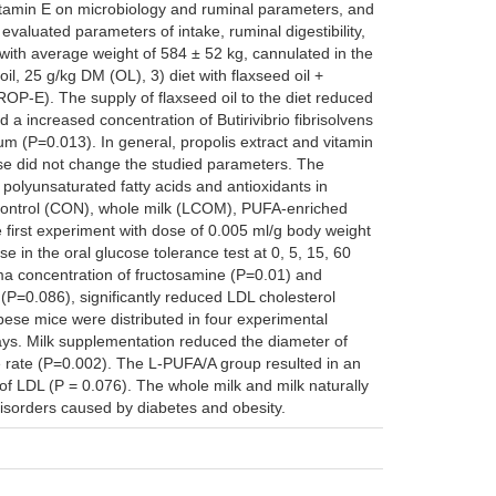
 vitamin E on microbiology and ruminal parameters, and
 evaluated parameters of intake, ruminal digestibility,
with average weight of 584 ± 52 kg, cannulated in the
il, 25 g/kg DM (OL), 3) diet with flaxseed oil +
PROP-E). The supply of flaxseed oil to the diet reduced
 a increased concentration of Butirivibrio fibrisolvens
m (P=0.013). In general, propolis extract and vitamin
use did not change the studied parameters. The
 polyunsaturated fatty acids and antioxidants in
: control (CON), whole milk (LCOM), PUFA-enriched
 first experiment with dose of 0.005 ml/g body weight
 in the oral glucose tolerance test at 0, 5, 15, 60
ma concentration of fructosamine (P=0.01) and
P=0.086), significantly reduced LDL cholesterol
obese mice were distributed in four experimental
ays. Milk supplementation reduced the diameter of
 rate (P=0.002). The L-PUFA/A group resulted in an
of LDL (P = 0.076). The whole milk and milk naturally
disorders caused by diabetes and obesity.