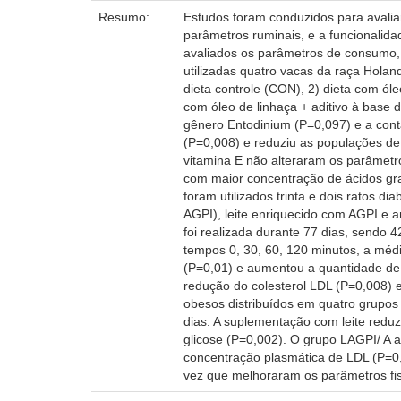
Resumo:
Estudos foram conduzidos para avaliar
parâmetros ruminais, e a funcionalid
avaliados os parâmetros de consumo, 
utilizadas quatro vacas da raça Holan
dieta controle (CON), 2) dieta com óle
com óleo de linhaça + aditivo à base 
gênero Entodinium (P=0,097) e a conta
(P=0,008) e reduziu as populações de 
vitamina E não alteraram os parâmetro
com maior concentração de ácidos gra
foram utilizados trinta e dois ratos d
AGPI), leite enriquecido com AGPI e a
foi realizada durante 77 dias, sendo 4
tempos 0, 30, 60, 120 minutos, a médi
(P=0,01) e aumentou a quantidade de
redução do colesterol LDL (P=0,008) e 
obesos distribuídos em quatro grupos
dias. A suplementação com leite reduz
glicose (P=0,002). O grupo LAGPI/ A
concentração plasmática de LDL (P=0,0
vez que melhoraram os parâmetros fisi