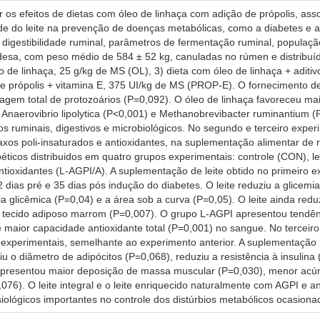
 os efeitos de dietas com óleo de linhaça com adição de própolis, ass
ade do leite na prevenção de doenças metabólicas, como a diabetes e 
digestibilidade ruminal, parâmetros de fermentação ruminal, populaçã
desa, com peso médio de 584 ± 52 kg, canuladas no rúmen e distribuíd
o de linhaça, 25 g/kg de MS (OL), 3) dieta com óleo de linhaça + aditi
de própolis + vitamina E, 375 UI/kg de MS (PROP-E). O fornecimento d
gem total de protozoários (P=0,092). O óleo de linhaça favoreceu maior
Anaerovibrio lipolytica (P<0,001) e Methanobrevibacter ruminantium (P
s ruminais, digestivos e microbiológicos. No segundo e terceiro experim
xos poli-insaturados e antioxidantes, na suplementação alimentar de 
iabéticos distribuidos em quatro grupos experimentais: controle (CON), l
ntioxidantes (L-AGPI/A). A suplementação de leite obtido no primeiro 
2 dias pré e 35 dias pós indução do diabetes. O leite reduziu a glicemia
a glicêmica (P=0,04) e a área sob a curva (P=0,05). O leite ainda red
 tecido adiposo marrom (P=0,007). O grupo L-AGPI apresentou tendênc
maior capacidade antioxidante total (P=0,001) no sangue. No terceiro e
 experimentais, semelhante ao experimento anterior. A suplementação
iu o diâmetro de adipócitos (P=0,068), reduziu a resistência à insuli
 apresentou maior deposição de massa muscular (P=0,030), menor acú
76). O leite integral e o leite enriquecido naturalmente com AGPI e 
ológicos importantes no controle dos distúrbios metabólicos ocasiona