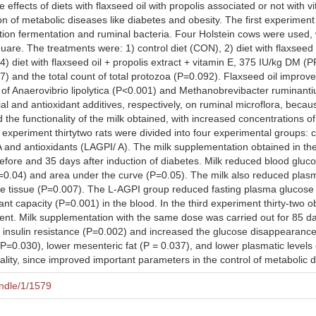
 effects of diets with flaxseed oil with propolis associated or not with
tion of metabolic diseases like diabetes and obesity. The first experiment
tion fermentation and ruminal bacteria. Four Holstein cows were used, 
uare. The treatments were: 1) control diet (CON), 2) diet with flaxseed o
) diet with flaxseed oil + propolis extract + vitamin E, 375 IU/kg DM (
 and the total count of total protozoa (P=0.092). Flaxseed oil improved
of Anaerovibrio lipolytica (P<0.001) and Methanobrevibacter ruminantiu
l and antioxidant additives, respectively, on ruminal microflora, beca
the functionality of the milk obtained, with increased concentrations of
d experiment thirtytwo rats were divided into four experimental groups
 and antioxidants (LAGPI/ A). The milk supplementation obtained in the
fore and 35 days after induction of diabetes. Milk reduced blood glucose
=0.04) and area under the curve (P=0.05). The milk also reduced plas
 tissue (P=0.007). The L-AGPI group reduced fasting plasma glucose (
ant capacity (P=0.001) in the blood. In the third experiment thirty-two 
ment. Milk supplementation with the same dose was carried out for 85 d
insulin resistance (P=0.002) and increased the glucose disappearance
=0.030), lower mesenteric fat (P = 0.037), and lower plasmatic levels 
ality, since improved important parameters in the control of metabolic 
andle/1/1579