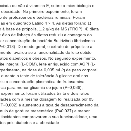
ociada ou não à vitamina E, sobre a microbiologia e
a obesidade. No primeiro experimento, foram
o de protozoários e bactérias ruminais. Foram
as em quadrado Latino 4 × 4. As dietas foram: 1)
vo à base de própolis, 1,2 g/kg de MS (PROP), 4) dieta
e óleo de linhaça às dietas reduziu a contagem do
 concentração da bactéria Butirivibrio fibrisolvens
=0,013). De modo geral, o extrato de própolis e a
ento, avaliou-se a funcionalidade do leite obtido
ratos diabéticos e obesos. No segundo experimento,
eite integral (L-COM), leite enriquecido com AGPI (L-
experimento, na dose de 0,005 mL/g de peso corporal,
 durante o teste de tolerância à glicose oral nos
uziu a concentração plasmática de frutosamina
ia para menor glicemia de jejum (P=0,086),
xperimento, foram utilizados trinta e dois ratos
 láctea com a mesma dosagem foi realizada por 85
na (P=0,002) e aumentou a taxa de desaparecimento da
mulo de gordura mesentérica (P=0,037) e menor
antioxidantes comprovaram a sua funcionalidade, uma
dos pelo diabetes e a obesidade.