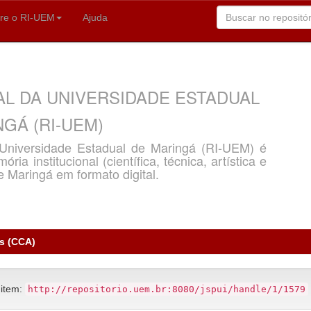
re o RI-UEM
Ajuda
AL DA UNIVERSIDADE ESTADUAL
GÁ (RI-UEM)
a Universidade Estadual de Maringá (RI-UEM) é
ria institucional (científica, técnica, artística e
e Maringá em formato digital.
as (CCA)
 item:
http://repositorio.uem.br:8080/jspui/handle/1/1579