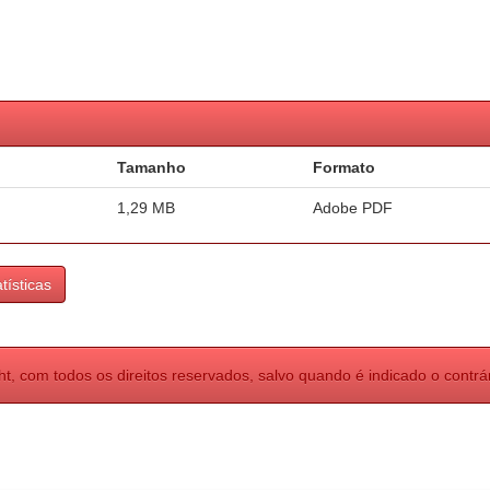
Tamanho
Formato
1,29 MB
Adobe PDF
tísticas
ht, com todos os direitos reservados, salvo quando é indicado o contrár