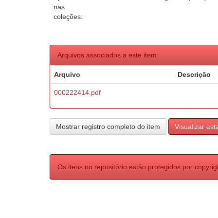
nas
coleções:
Arquivos associados a este item:
Arquivo
Descrição
000222414.pdf
Mostrar registro completo do item
Visualizar esta
Os itens no repositório estão protegidos por copyrig