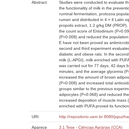
Abstract:
Studies were conducted to evaluate the
the functionality of milk in the preven
ruminal fermentation, protozoa popula
rumen and distributed in 4 × 4 Latin sq
propolis extract, 1.2 g/kg DM (PROP), 4
the count score of Entodinium (P=0.097)
(P=0.008) and reduced the population 
E have not been proved as antimicrobia
second and third experiment evaluated 
diabetic and obese rats. In the secon
milk (L-APGI), milk enriched with PUFA
was carried out for 77 days, 42 days be
minutes, and the average glycemia (P
increased the amount of brown adipose
(P=0.008) and increased total antioxid
groups similar to the previous experi
adipocytes (P=0.068) and reduced the 
increased deposition of muscle mass (P
enriched with PUFA proved its function
URI:
http://repositorio.uem.br:8080/jspui/h
Aparece
3.1 Tese - Ciências Agrárias (CCA)