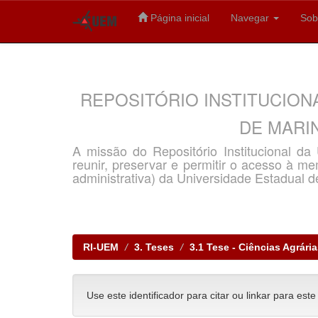
Página inicial
Navegar
Sob
Skip
navigation
REPOSITÓRIO INSTITUCION
DE MARIN
A missão do Repositório Institucional d
reunir, preservar e permitir o acesso à memó
administrativa) da Universidade Estadual d
RI-UEM
3. Teses
3.1 Tese - Ciências Agrári
Use este identificador para citar ou linkar para este