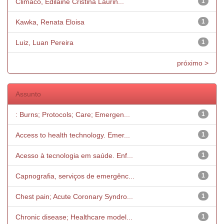
Climaco, Edilaine Cristina Laurin...
1
Kawka, Renata Eloisa
1
Luiz, Luan Pereira
1
próximo >
Assunto
: Burns; Protocols; Care; Emergen...
1
Access to health technology. Emer...
1
Acesso à tecnologia em saúde. Enf...
1
Capnografia, serviços de emergênc...
1
Chest pain; Acute Coronary Syndro...
1
Chronic disease; Healthcare model...
1