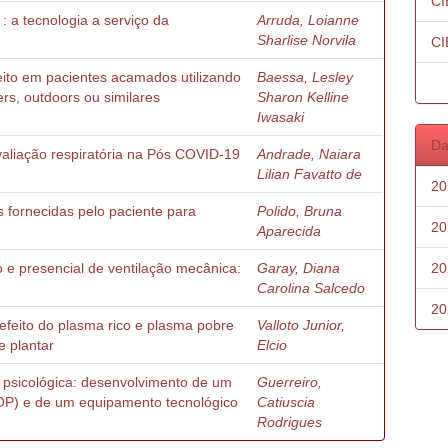
CI
: a tecnologia a serviço da
Arruda, Loianne
Sharlise Norvila
CI
eito em pacientes acamados utilizando
Baessa, Lesley
ers, outdoors ou similares
Sharon Kelline
Iwasaki
Da
aliação respiratória na Pós COVID-19
Andrade, Naiara
Lilian Favatto de
20
s fornecidas pelo paciente para
Polido, Bruna
20
Aparecida
 e presencial de ventilação mecânica:
Garay, Diana
20
Carolina Salcedo
20
feito do plasma rico e plasma pobre
Valloto Junior,
e plantar
Elcio
a psicológica: desenvolvimento de um
Guerreiro,
OP) e de um equipamento tecnológico
Catiuscia
Rodrigues