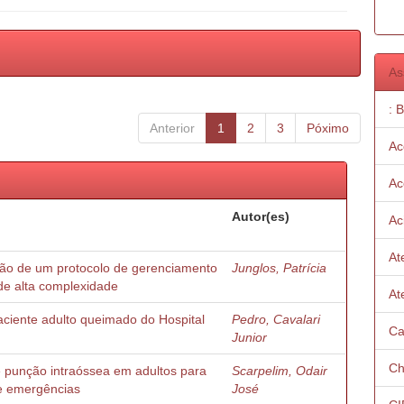
As
: 
Anterior
1
2
3
Póximo
Ac
Ac
Autor(es)
Ac
At
ção de um protocolo de gerenciamento
Junglos, Patrícia
de alta complexidade
At
paciente adulto queimado do Hospital
Pedro, Cavalari
Ca
Junior
Ch
e punção intraóssea em adultos para
Scarpelim, Odair
 e emergências
José