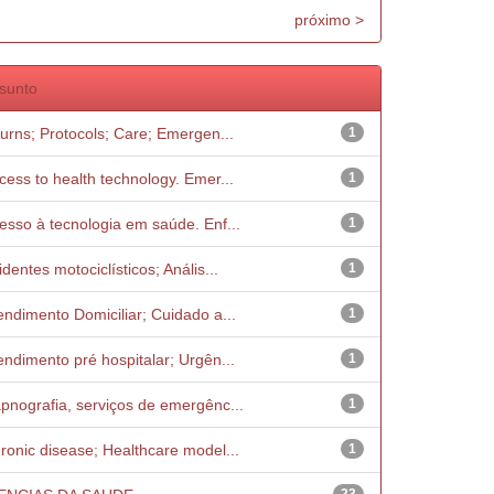
próximo >
sunto
Burns; Protocols; Care; Emergen...
1
cess to health technology. Emer...
1
esso à tecnologia em saúde. Enf...
1
identes motociclísticos; Anális...
1
endimento Domiciliar; Cuidado a...
1
endimento pré hospitalar; Urgên...
1
pnografia, serviços de emergênc...
1
ronic disease; Healthcare model...
1