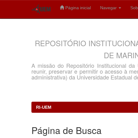
Página inicial
Navegar
Sob
Skip
navigation
REPOSITÓRIO INSTITUCION
DE MARIN
A missão do Repositório Institucional d
reunir, preservar e permitir o acesso à memó
administrativa) da Universidade Estadual d
RI-UEM
Página de Busca