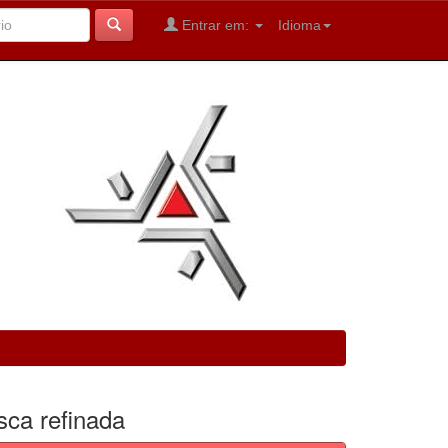
Entrar em:
Idioma
sca refinada