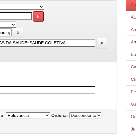
Au
AL
An
Ar
Ba
Ca
Cl
Fe
Ga
por
Ordenar
Gu
Ju