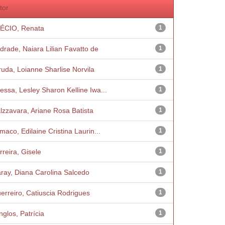
tor
ÉCIO, Renata
1
drade, Naiara Lilian Favatto de
1
ruda, Loianne Sharlise Norvila
1
essa, Lesley Sharon Kelline Iwa...
1
lzzavara, Ariane Rosa Batista
1
imaco, Edilaine Cristina Laurin...
1
rreira, Gisele
1
ray, Diana Carolina Salcedo
1
erreiro, Catiuscia Rodrigues
1
nglos, Patrícia
1