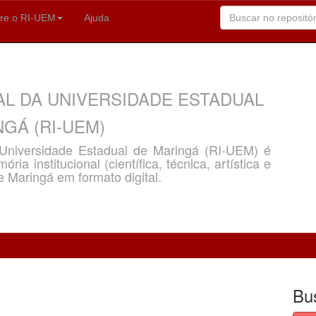
re o RI-UEM
Ajuda
AL DA UNIVERSIDADE ESTADUAL
GÁ (RI-UEM)
a Universidade Estadual de Maringá (RI-UEM) é
ria institucional (científica, técnica, artística e
e Maringá em formato digital.
Bu