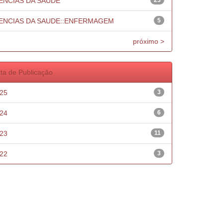
ENCIAS DA SAUDE
23
ENCIAS DA SAUDE::ENFERMAGEM
5
próximo >
ta de Publicação
25
3
24
6
23
11
22
3