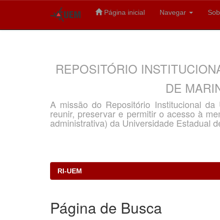
Página inicial
Navegar
Sob
Skip
navigation
REPOSITÓRIO INSTITUCION
DE MARIN
A missão do Repositório Institucional d
reunir, preservar e permitir o acesso à memó
administrativa) da Universidade Estadual d
RI-UEM
Página de Busca