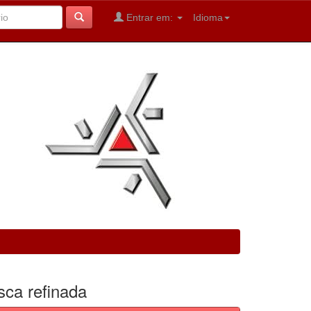
Entrar em:
Idioma
sca refinada