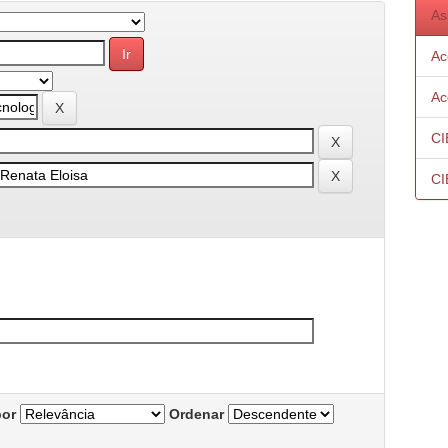
As
Ac
Ac
CI
CI
por
Ordenar