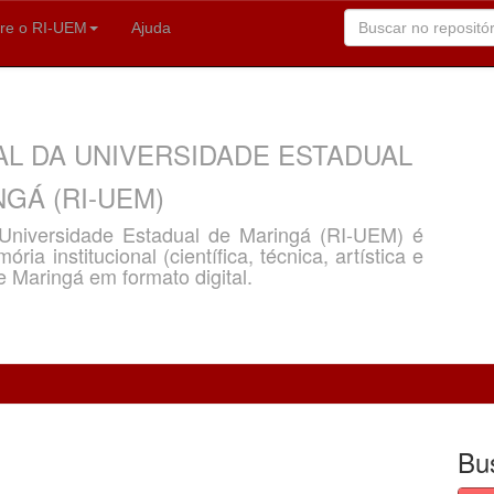
re o RI-UEM
Ajuda
AL DA UNIVERSIDADE ESTADUAL
GÁ (RI-UEM)
a Universidade Estadual de Maringá (RI-UEM) é
ria institucional (científica, técnica, artística e
e Maringá em formato digital.
Bu