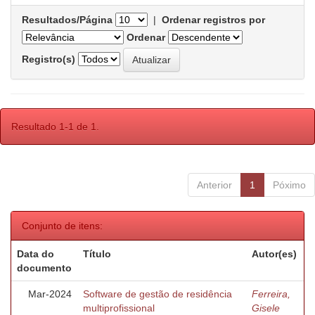
Resultados/Página
|
Ordenar registros por
Ordenar
Registro(s)
Resultado 1-1 de 1.
Anterior
1
Póximo
Conjunto de itens:
Data do
Título
Autor(es)
documento
Mar-2024
Software de gestão de residência
Ferreira,
multiprofissional
Gisele