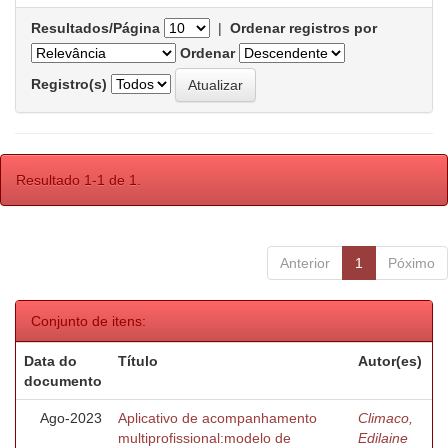
Resultados/Página
|
Ordenar registros por
Ordenar
Registro(s)
Resultado 1-1 de 1.
Anterior
1
Póximo
Conjunto de itens:
Data do
Título
Autor(es)
documento
Ago-2023
Aplicativo de acompanhamento
Climaco,
multiprofissional:modelo de
Edilaine