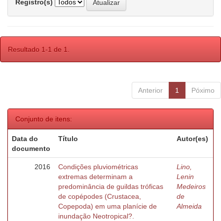
Registro(s)
Resultado 1-1 de 1.
Anterior
1
Póximo
Conjunto de itens:
Data do
Título
Autor(es)
documento
2016
Condições pluviométricas
Lino,
extremas determinam a
Lenin
predominância de guildas tróficas
Medeiros
de copépodes (Crustacea,
de
Copepoda) em uma planície de
Almeida
inundação Neotropical?.