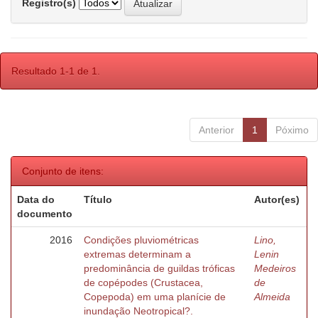
Registro(s)
Resultado 1-1 de 1.
Anterior
1
Póximo
Conjunto de itens:
Data do
Título
Autor(es)
documento
2016
Condições pluviométricas
Lino,
extremas determinam a
Lenin
predominância de guildas tróficas
Medeiros
de copépodes (Crustacea,
de
Copepoda) em uma planície de
Almeida
inundação Neotropical?.