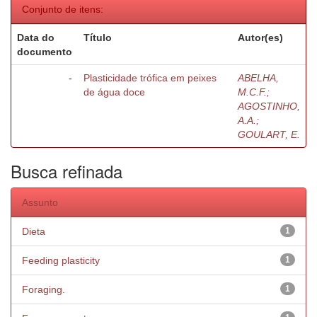
Conjunto de itens:
Data do
Título
Autor(es)
documento
-
Plasticidade trófica em peixes
ABELHA,
de água doce
M.C.F.;
AGOSTINHO,
A.A.;
GOULART, E.
Busca refinada
Assunto
Dieta
1
Feeding plasticity
1
Foraging.
1