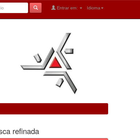
Entrar em:
Idioma
sca refinada