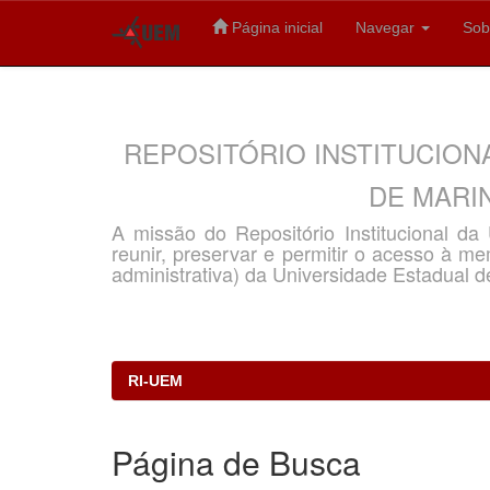
Página inicial
Navegar
Sob
Skip
navigation
REPOSITÓRIO INSTITUCION
DE MARIN
A missão do Repositório Institucional d
reunir, preservar e permitir o acesso à memó
administrativa) da Universidade Estadual d
RI-UEM
Página de Busca