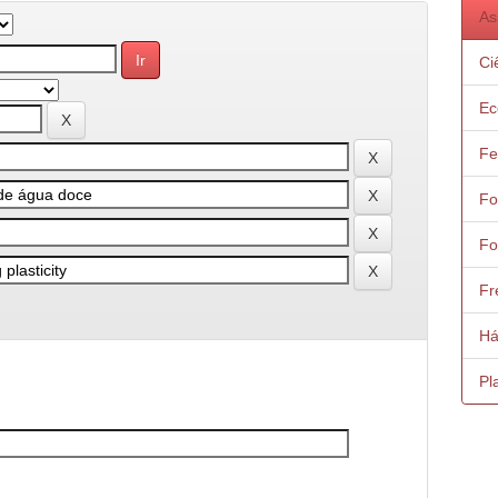
As
Ci
Ec
Fe
Fo
Fo
Fr
Há
Pl