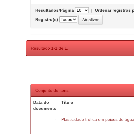
Resultados/Página
|
Ordenar registros 
Registro(s)
Resultado 1-1 de 1.
Conjunto de itens:
Data do
Título
documento
-
Plasticidade trófica em peixes de águ