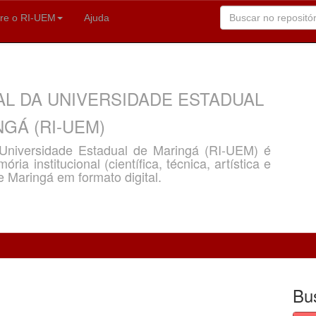
re o RI-UEM
Ajuda
AL DA UNIVERSIDADE ESTADUAL
GÁ (RI-UEM)
a Universidade Estadual de Maringá (RI-UEM) é
ria institucional (científica, técnica, artística e
e Maringá em formato digital.
Bu