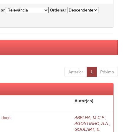
por
Ordenar
Anterior
1
Póximo
Autor(es)
a doce
ABELHA, M.C.F.;
AGOSTINHO, A.A.;
GOULART, E.