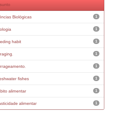
sunto
ências Biológicas
1
ologia
1
eding habit
1
raging.
1
rrageamento.
1
eshwater fishes
1
bito alimentar
1
asticidade alimentar
1