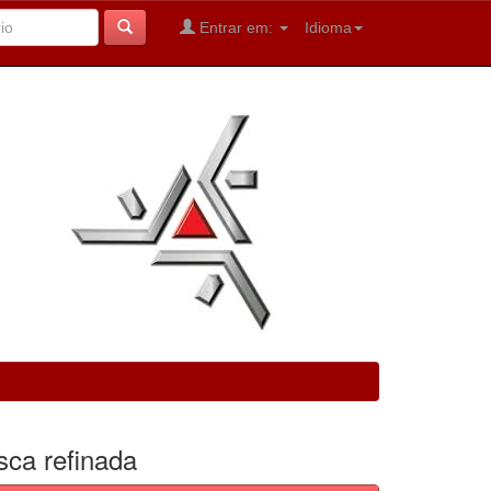
Entrar em:
Idioma
sca refinada