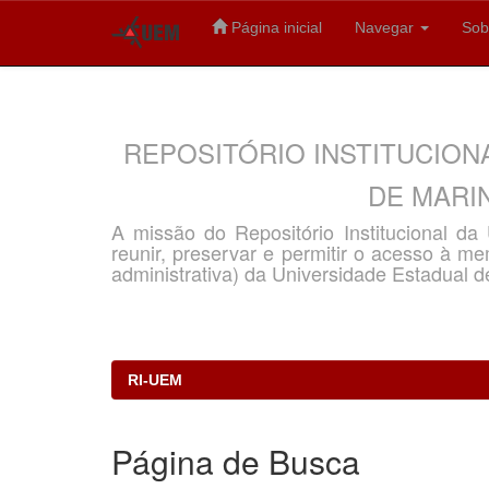
Página inicial
Navegar
Sob
Skip
navigation
REPOSITÓRIO INSTITUCION
DE MARIN
A missão do Repositório Institucional d
reunir, preservar e permitir o acesso à memó
administrativa) da Universidade Estadual d
RI-UEM
Página de Busca