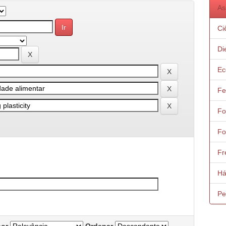
As
Ci
Di
Ec
Fe
Fo
Fo
Fr
Há
Pe