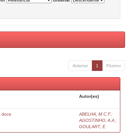
por
Ordenar
Anterior
1
Póximo
Autor(es)
a doce
ABELHA, M.C.F.;
AGOSTINHO, A.A.;
GOULART, E.