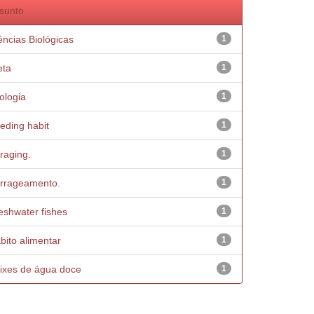
sunto
ências Biológicas
1
eta
1
ologia
1
eding habit
1
raging.
1
rrageamento.
1
eshwater fishes
1
bito alimentar
1
ixes de água doce
1