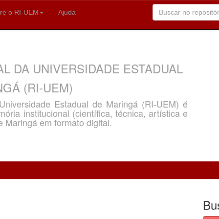
re o RI-UEM
Ajuda
AL DA UNIVERSIDADE ESTADUAL
GÁ (RI-UEM)
a Universidade Estadual de Maringá (RI-UEM) é
ria institucional (científica, técnica, artística e
e Maringá em formato digital.
Bu