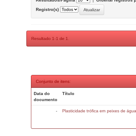
Resultados/Página
|
Ordenar registros 
Registro(s)
Resultado 1-1 de 1.
Conjunto de itens:
Data do
Título
documento
-
Plasticidade trófica em peixes de águ