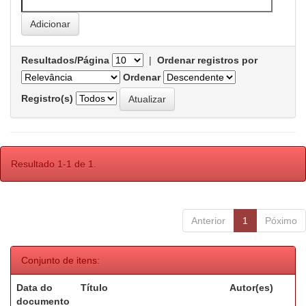
Resultados/Página
|
Ordenar registros por
Ordenar
Registro(s)
Resultado 1-1 de 1.
Anterior
1
Póximo
Conjunto de itens:
Data do
Título
Autor(es)
documento