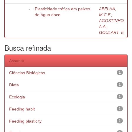
-
Plasticidade trófica em peixes
ABELHA,
de água doce
M.C.F.;
AGOSTINHO,
A.A.;
GOULART, E.
Busca refinada
Assunto
Ciências Biológicas
1
Dieta
1
Ecologia
1
Feeding habit
1
Feeding plasticity
1