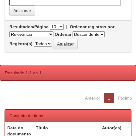
Resultados/Página
|
Ordenar registros por
Ordenar
Registro(s)
Resultado 1-1 de 1.
Anterior
1
Póximo
Conjunto de itens:
Data do
Título
Autor(es)
documento