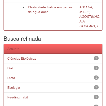
-
Plasticidade trófica em peixes
ABELHA,
de água doce
M.C.F.;
AGOSTINHO,
A.A.;
GOULART, E.
Busca refinada
Assunto
Ciências Biológicas
1
Diet
1
Dieta
1
Ecologia
1
Feeding habit
1