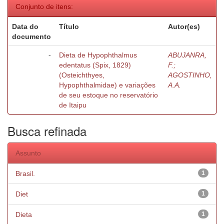
Conjunto de itens:
Data do
Título
Autor(es)
documento
-
Dieta de Hypophthalmus
ABUJANRA,
edentatus (Spix, 1829)
F.;
(Osteichthyes,
AGOSTINHO,
Hypophthalmidae) e variações
A.A.
de seu estoque no reservatório
de Itaipu
Busca refinada
Assunto
Brasil.
1
Diet
1
Dieta
1