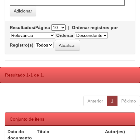
Resultados/Página
|
Ordenar registros por
Ordenar
Registro(s)
Resultado 1-1 de 1.
Anterior
1
Póximo
Conjunto de itens:
Data do
Título
Autor(es)
documento