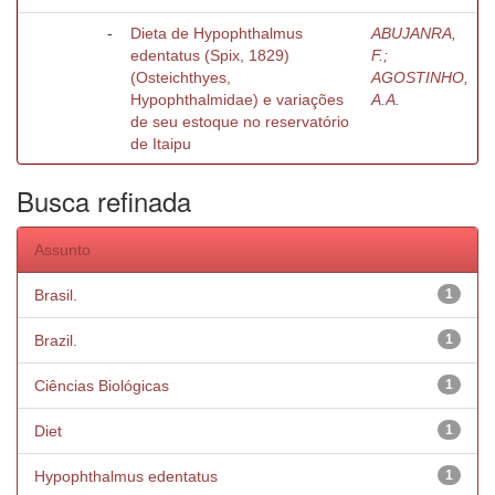
-
Dieta de Hypophthalmus
ABUJANRA,
edentatus (Spix, 1829)
F.;
(Osteichthyes,
AGOSTINHO,
Hypophthalmidae) e variações
A.A.
de seu estoque no reservatório
de Itaipu
Busca refinada
Assunto
Brasil.
1
Brazil.
1
Ciências Biológicas
1
Diet
1
Hypophthalmus edentatus
1