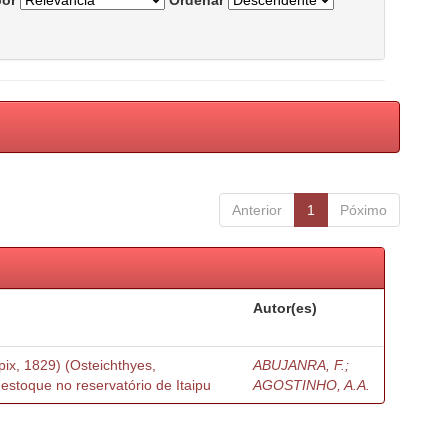
por
Ordenar
Anterior
1
Póximo
Autor(es)
ix, 1829) (Osteichthyes,
ABUJANRA, F.;
estoque no reservatório de Itaipu
AGOSTINHO, A.A.