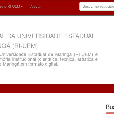
re o RI-UEM
Ajuda
AL DA UNIVERSIDADE ESTADUAL
GÁ (RI-UEM)
a Universidade Estadual de Maringá (RI-UEM) é
ria institucional (científica, técnica, artística e
e Maringá em formato digital.
Bu