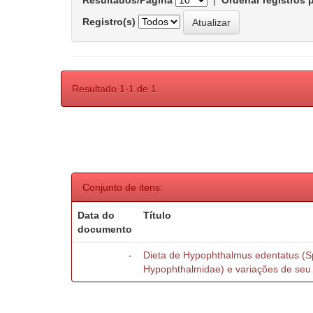
Resultados/Página
|
Ordenar registros 
Registro(s)
Resultado 1-1 de 1.
Conjunto de itens:
Data do
Título
documento
-
Dieta de Hypophthalmus edentatus (Sp
Hypophthalmidae) e variações de seu 