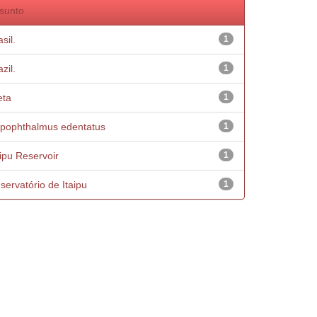
sunto
sil.
1
zil.
1
eta
1
pophthalmus edentatus
1
aipu Reservoir
1
servatório de Itaipu
1