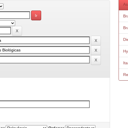
As
Bra
Bra
Di
Hy
It
Re