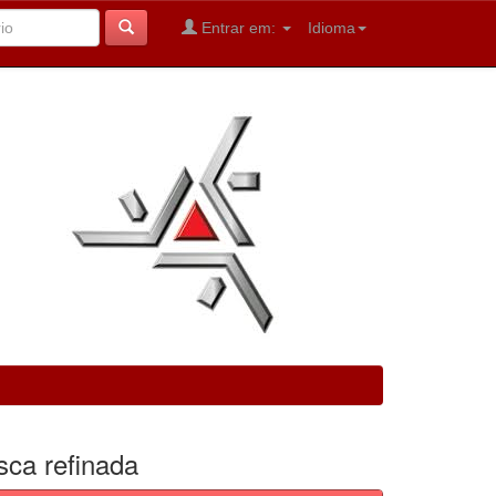
Entrar em:
Idioma
sca refinada