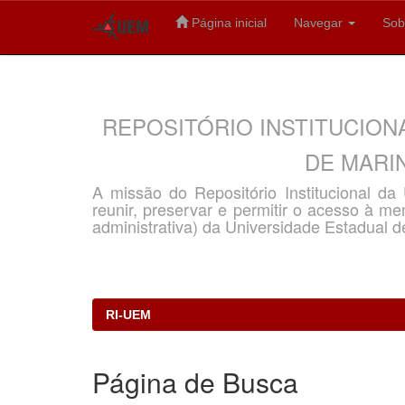
Página inicial
Navegar
Sob
Skip
navigation
REPOSITÓRIO INSTITUCION
DE MARIN
A missão do Repositório Institucional d
reunir, preservar e permitir o acesso à memó
administrativa) da Universidade Estadual d
RI-UEM
Página de Busca