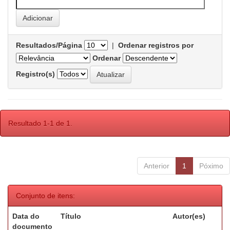
Resultados/Página
|
Ordenar registros por
Ordenar
Registro(s)
Resultado 1-1 de 1.
Anterior
1
Póximo
Conjunto de itens:
Data do
Título
Autor(es)
documento