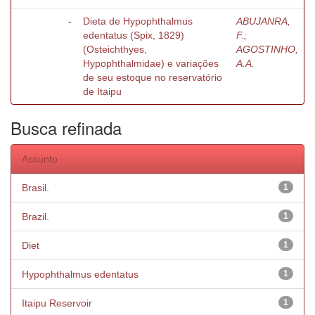
-
Dieta de Hypophthalmus
ABUJANRA,
edentatus (Spix, 1829)
F.;
(Osteichthyes,
AGOSTINHO,
Hypophthalmidae) e variações
A.A.
de seu estoque no reservatório
de Itaipu
Busca refinada
Assunto
Brasil.
1
Brazil.
1
Diet
1
Hypophthalmus edentatus
1
Itaipu Reservoir
1