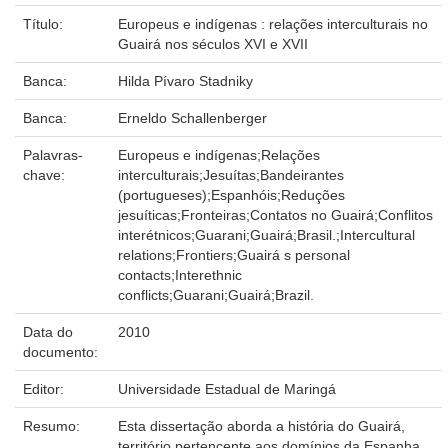
Título:
Europeus e indígenas : relações interculturais no
Guairá nos séculos XVI e XVII
Banca:
Hilda Pívaro Stadniky
Banca:
Erneldo Schallenberger
Palavras-
Europeus e indígenas;Relações
chave:
interculturais;Jesuítas;Bandeirantes
(portugueses);Espanhóis;Reduções
jesuíticas;Fronteiras;Contatos no Guairá;Conflitos
interétnicos;Guarani;Guairá;Brasil.;Intercultural
relations;Frontiers;Guairá s personal
contacts;Interethnic
conflicts;Guarani;Guairá;Brazil.
Data do
2010
documento:
Editor:
Universidade Estadual de Maringá
Resumo:
Esta dissertação aborda a história do Guairá,
território pertencente aos domínios da Espanha