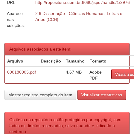
URI:
http://repositorio.uem.br:8080/jspui/handle/1/2976
Aparece
2.6 Dissertação - Ciências Humanas, Letras e
nas
Artes (CCH)
coleções:
Arquivos associados a este item:
Arquivo
Descrição
Tamanho
Formato
000186005.pdf
4,67 MB
Adobe
Visualizar
PDF
Mostrar registro completo do item
Visualizar estatísticas
Os itens no repositório estão protegidos por copyright, com
todos os direitos reservados, salvo quando é indicado o
contrário.