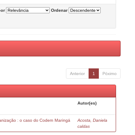
por
Ordenar
Anterior
1
Póximo
Autor(es)
nização : o caso do Codem Maringá
Acosta, Daniela
caldas