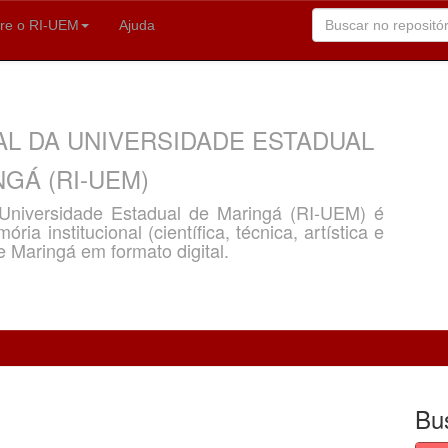
re o RI-UEM
Ajuda
AL DA UNIVERSIDADE ESTADUAL
GÁ (RI-UEM)
a Universidade Estadual de Maringá (RI-UEM) é
ria institucional (científica, técnica, artística e
e Maringá em formato digital.
Bu