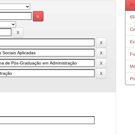
As
65
Co
Es
Fo
Me
Pr