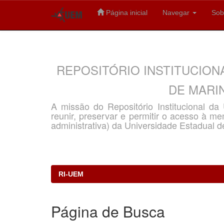
Página inicial
Navegar
Sob
Skip
navigation
REPOSITÓRIO INSTITUCION
DE MARIN
A missão do Repositório Institucional d
reunir, preservar e permitir o acesso à memó
administrativa) da Universidade Estadual d
RI-UEM
Página de Busca