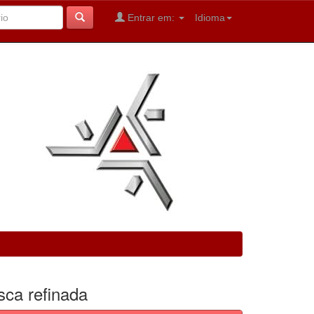
Entrar em:
Idioma
sca refinada