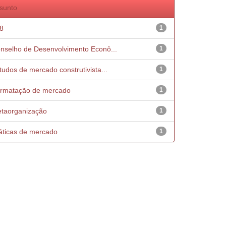
sunto
8
1
nselho de Desenvolvimento Econô...
1
tudos de mercado construtivista...
1
rmatação de mercado
1
taorganização
1
áticas de mercado
1