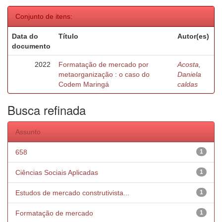
Conjunto de itens:
Data do
Título
Autor(es)
documento
2022
Formatação de mercado por
Acosta,
metaorganização : o caso do
Daniela
Codem Maringá
caldas
Busca refinada
Assunto
658
1
Ciências Sociais Aplicadas
1
Estudos de mercado construtivista...
1
Formatação de mercado
1