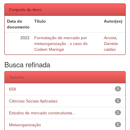
Conjunto de itens:
Data do
Título
Autor(es)
documento
2022
Formatação de mercado por
Acosta,
metaorganização : o caso do
Daniela
Codem Maringá
caldas
Busca refinada
Assunto
658
1
Ciências Sociais Aplicadas
1
Estudos de mercado construtivista...
1
Metaorganização
1