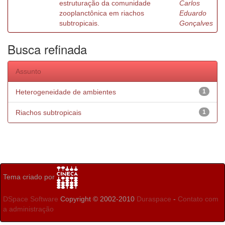
estruturação da comunidade
Carlos
zooplanctônica em riachos
Eduardo
subtropicais.
Gonçalves
Busca refinada
Assunto
Heterogeneidade de ambientes
1
Riachos subtropicais
1
Tema criado por
DSpace Software
Copyright © 2002-2010
Duraspace
-
Contato com
a administração