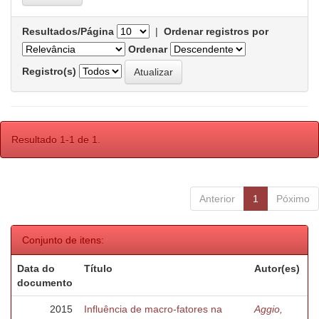
Resultados/Página
|
Ordenar registros por
Ordenar
Registro(s)
Resultado 1-1 de 1.
Anterior
1
Póximo
Conjunto de itens:
Data do
Título
Autor(es)
documento
2015
Influência de macro-fatores na
Aggio,