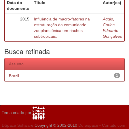
Data do
Título
Autor(es)
documento
2015
Influência de macro-fatores na
Aggio,
estruturação da comunidade
Carlos
zooplanctônica em riachos
Eduardo
subtropicais.
Gonçalves
Busca refinada
Assunto
Brazil.
1
Tema criado por
DSpace Software
Copyright © 2002-2010
Duraspace
-
Contato com