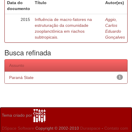
Data do
Título
Autor(es)
documento
2015
Influência de macro-fatores na
Aggio,
estruturação da comunidade
Carlos
zooplanctônica em riachos
Eduardo
subtropicais.
Gonçalves
Busca refinada
Assunto
Paraná State
1
Tema criado por
DSpace Software
Copyright © 2002-2010
Duraspace
-
Contato com