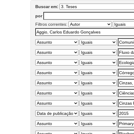
Buscar em:
por
Filtros correntes: