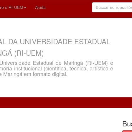
re o RI-UEM
Ajuda
AL DA UNIVERSIDADE ESTADUAL
GÁ (RI-UEM)
a Universidade Estadual de Maringá (RI-UEM) é
ria institucional (científica, técnica, artística e
e Maringá em formato digital.
Bu