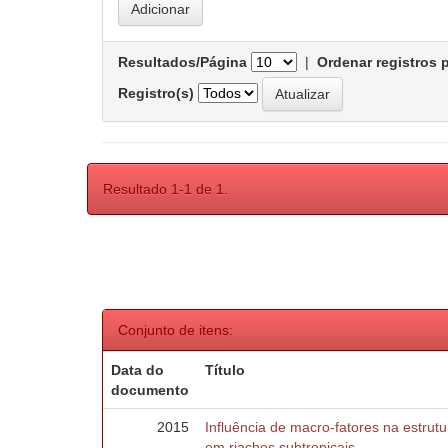
Resultados/Página
|
Ordenar registros 
Registro(s)
Resultado 1-1 de 1.
Conjunto de itens:
Data do
Título
documento
2015
Influência de macro-fatores na estru
em riachos subtropicais.