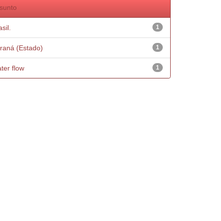
sunto
sil.
1
raná (Estado)
1
ter flow
1