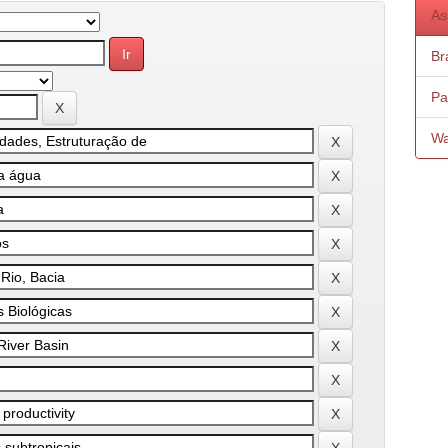
As
Bra
Pa
Wa