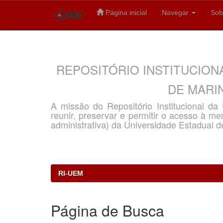
Página inicial
Navegar
Sob
Skip
navigation
REPOSITÓRIO INSTITUCION
DE MARIN
A missão do Repositório Institucional d
reunir, preservar e permitir o acesso à memó
administrativa) da Universidade Estadual d
RI-UEM
Página de Busca