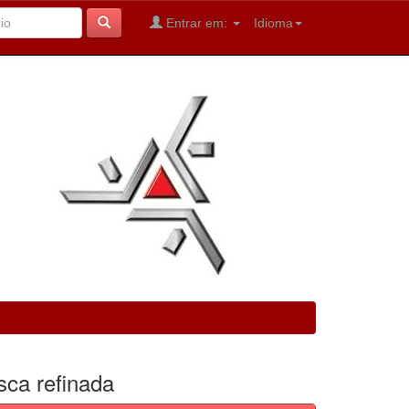
Entrar em:
Idioma
sca refinada