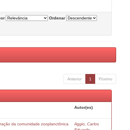
por
Ordenar
Anterior
1
Póximo
Autor(es)
turação da comunidade zooplanctônica
Aggio, Carlos
Eduardo