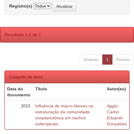
Registro(s)
Resultado 1-1 de 1.
Anterior
1
Póximo
Conjunto de itens:
Data do
Título
Autor(es)
documento
2015
Influência de macro-fatores na
Aggio,
estruturação da comunidade
Carlos
zooplanctônica em riachos
Eduardo
subtropicais.
Gonçalves