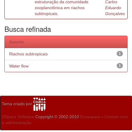
estruturação da comunidade
Carlos
zooplanctônica em riachos
Eduardo
subtropicais.
Gonçalves
Busca refinada
Assunto
Riachos subtropicais
1
Water flow
1
Tema criado por
DSpace Software
Copyright © 2002-2010
Duraspace
-
Contato com
a administração