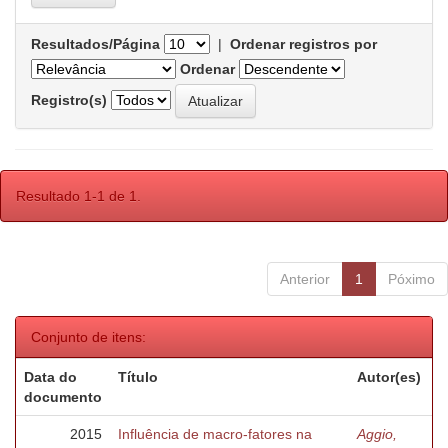
Resultados/Página
|
Ordenar registros por
Ordenar
Registro(s)
Resultado 1-1 de 1.
Anterior
1
Póximo
Conjunto de itens:
Data do
Título
Autor(es)
documento
2015
Influência de macro-fatores na
Aggio,