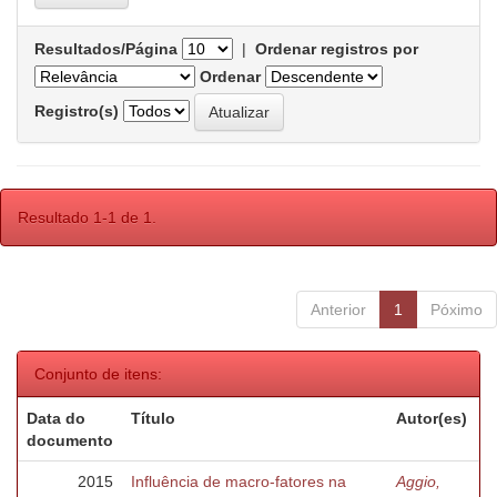
Resultados/Página
|
Ordenar registros por
Ordenar
Registro(s)
Resultado 1-1 de 1.
Anterior
1
Póximo
Conjunto de itens:
Data do
Título
Autor(es)
documento
2015
Influência de macro-fatores na
Aggio,