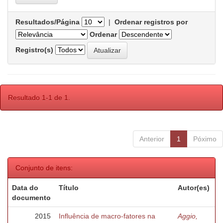
Resultados/Página
|
Ordenar registros por
Ordenar
Registro(s)
Resultado 1-1 de 1.
Anterior
1
Póximo
Conjunto de itens:
Data do
Título
Autor(es)
documento
2015
Influência de macro-fatores na
Aggio,