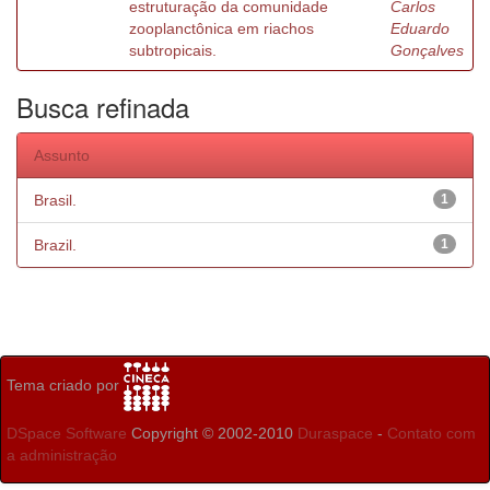
estruturação da comunidade
Carlos
zooplanctônica em riachos
Eduardo
subtropicais.
Gonçalves
Busca refinada
Assunto
Brasil.
1
Brazil.
1
Tema criado por
DSpace Software
Copyright © 2002-2010
Duraspace
-
Contato com
a administração