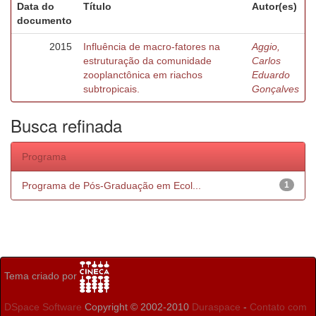
Data do
Título
Autor(es)
documento
2015
Influência de macro-fatores na
Aggio,
estruturação da comunidade
Carlos
zooplanctônica em riachos
Eduardo
subtropicais.
Gonçalves
Busca refinada
Programa
Programa de Pós-Graduação em Ecol...
1
Tema criado por
DSpace Software
Copyright © 2002-2010
Duraspace
-
Contato com