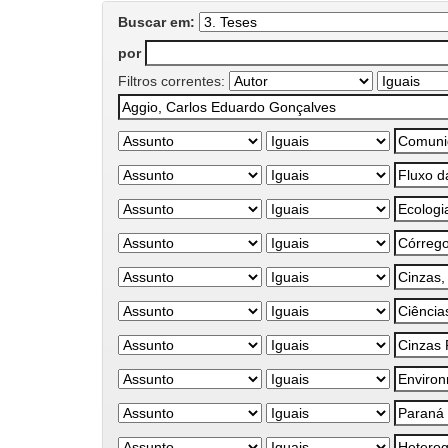
Buscar em:
por
Filtros correntes: