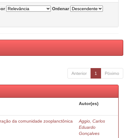
por
Ordenar
Anterior
1
Póximo
Autor(es)
turação da comunidade zooplanctônica
Aggio, Carlos
Eduardo
Gonçalves