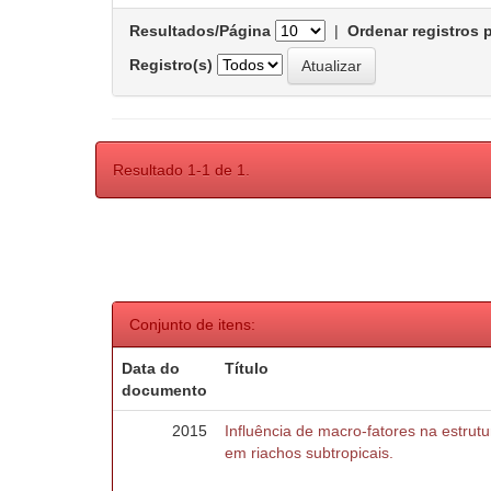
Resultados/Página
|
Ordenar registros 
Registro(s)
Resultado 1-1 de 1.
Conjunto de itens:
Data do
Título
documento
2015
Influência de macro-fatores na estru
em riachos subtropicais.