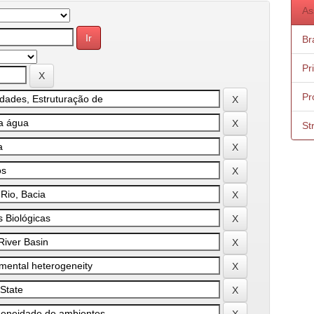
As
Bra
Pr
Pr
St