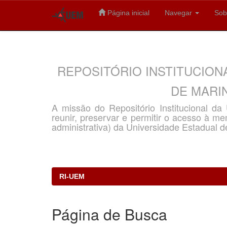
Página inicial
Navegar
Sob
Skip
navigation
REPOSITÓRIO INSTITUCION
DE MARIN
A missão do Repositório Institucional d
reunir, preservar e permitir o acesso à memó
administrativa) da Universidade Estadual d
RI-UEM
Página de Busca