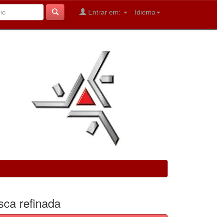
Entrar em:
Idioma
sca refinada