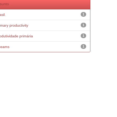
sunto
sil.
1
imary productivity
1
odutividade primária
1
reams
1