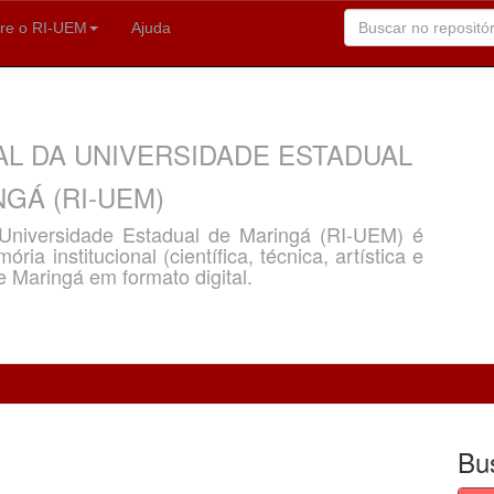
re o RI-UEM
Ajuda
AL DA UNIVERSIDADE ESTADUAL
GÁ (RI-UEM)
a Universidade Estadual de Maringá (RI-UEM) é
ria institucional (científica, técnica, artística e
e Maringá em formato digital.
Bu