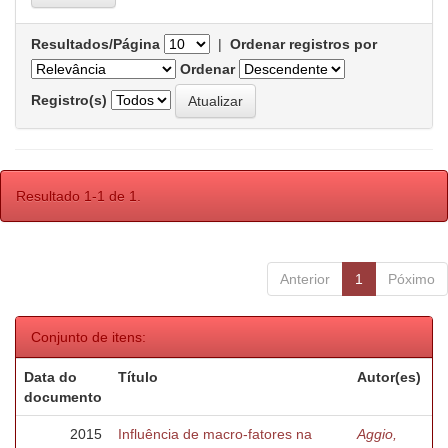
Resultados/Página
|
Ordenar registros por
Ordenar
Registro(s)
Resultado 1-1 de 1.
Anterior
1
Póximo
Conjunto de itens:
Data do
Título
Autor(es)
documento
2015
Influência de macro-fatores na
Aggio,