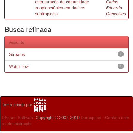
estruturação da comunidade
Carlos
zooplanctônica em riachos
Eduardo
subtropicais.
Gonçalves
Busca refinada
Assunto
Streams
1
Water flow
1
Tema criado por
DSpace Software
Copyright © 2002-2010
Duraspace
-
Contato com
a administração