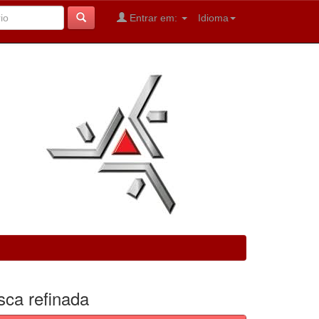
Entrar em:
Idioma
sca refinada