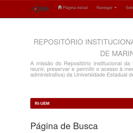
Página inicial
Navegar
Sob
Skip
navigation
REPOSITÓRIO INSTITUCION
DE MARIN
A missão do Repositório Institucional d
reunir, preservar e permitir o acesso à memó
administrativa) da Universidade Estadual d
RI-UEM
Página de Busca