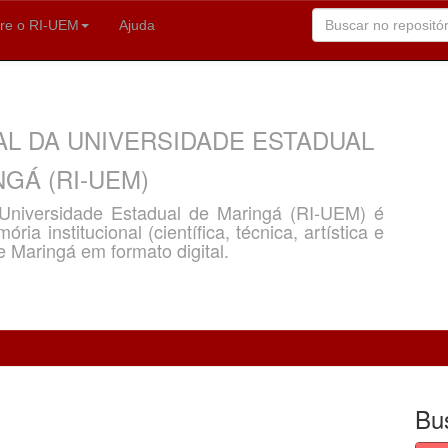
re o RI-UEM
Ajuda
AL DA UNIVERSIDADE ESTADUAL
GÁ (RI-UEM)
a Universidade Estadual de Maringá (RI-UEM) é
ria institucional (científica, técnica, artística e
e Maringá em formato digital.
Bu