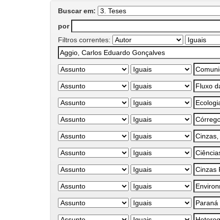
Buscar em:
por
Filtros correntes: