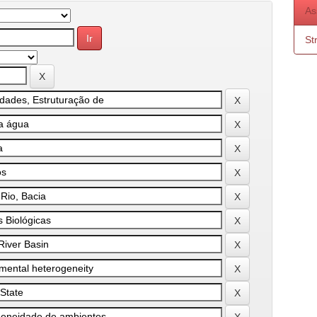
As
St