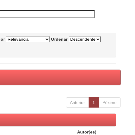
por
Ordenar
Anterior
1
Póximo
Autor(es)