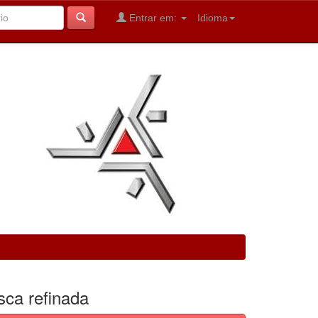
Entrar em:
Idioma
sca refinada