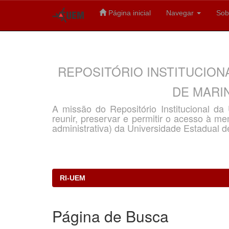
Página inicial
Navegar
Sob
Skip
navigation
REPOSITÓRIO INSTITUCION
DE MARIN
A missão do Repositório Institucional d
reunir, preservar e permitir o acesso à memó
administrativa) da Universidade Estadual d
RI-UEM
Página de Busca