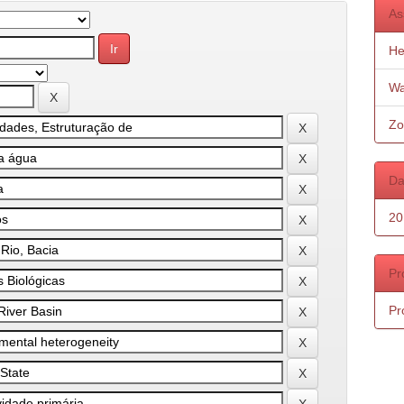
As
He
Wa
Zo
Da
20
Pr
Pr