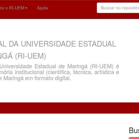
re o RI-UEM
Ajuda
AL DA UNIVERSIDADE ESTADUAL
GÁ (RI-UEM)
a Universidade Estadual de Maringá (RI-UEM) é
ria institucional (científica, técnica, artística e
e Maringá em formato digital.
Bu