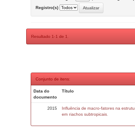
Registro(s)
Resultado 1-1 de 1.
Conjunto de itens:
Data do
Título
documento
2015
Influência de macro-fatores na estru
em riachos subtropicais.