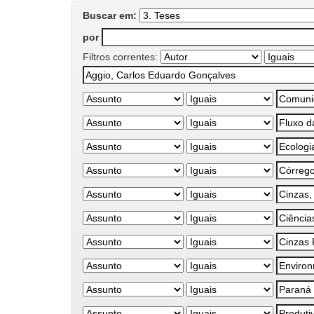
Buscar em:
por
Filtros correntes: