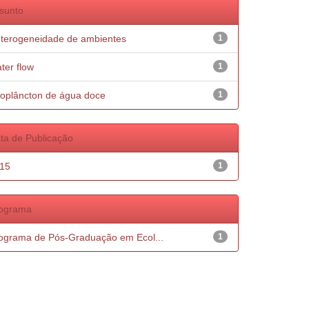
sunto
terogeneidade de ambientes
1
ter flow
1
oplâncton de água doce
1
ta de Publicação
15
1
ograma
ograma de Pós-Graduação em Ecol...
1