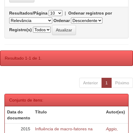
Resultados/Página
|
Ordenar registros por
Ordenar
Registro(s)
Resultado 1-1 de 1.
Anterior
1
Póximo
Conjunto de itens:
Data do
Título
Autor(es)
documento
2015
Influência de macro-fatores na
Aggio,