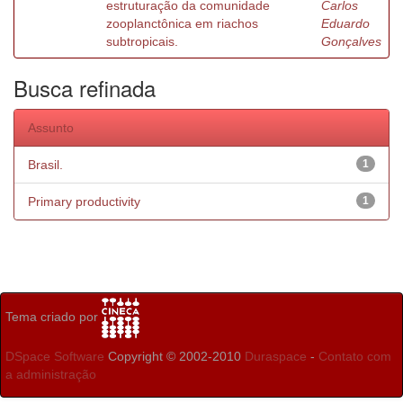
estruturação da comunidade
Carlos
zooplanctônica em riachos
Eduardo
subtropicais.
Gonçalves
Busca refinada
Assunto
Brasil.
1
Primary productivity
1
Tema criado por
DSpace Software
Copyright © 2002-2010
Duraspace
-
Contato com
a administração