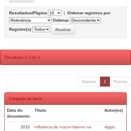
Resultados/Página
|
Ordenar registros por
Ordenar
Registro(s)
Resultado 1-1 de 1.
Anterior
1
Póximo
Conjunto de itens:
Data do
Título
Autor(es)
documento
2015
Influência de macro-fatores na
Aggio,