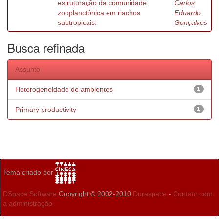
estruturação da comunidade
Carlos
zooplanctônica em riachos
Eduardo
subtropicais.
Gonçalves
Busca refinada
Assunto
Heterogeneidade de ambientes
1
Primary productivity
1
Tema criado por
DSpace Software
Copyright © 2002-2010
Duraspace
-
Contato com
a administração