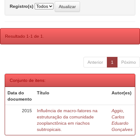
Registro(s)
Resultado 1-1 de 1.
Anterior
1
Póximo
Conjunto de itens:
Data do
Título
Autor(es)
documento
2015
Influência de macro-fatores na
Aggio,
estruturação da comunidade
Carlos
zooplanctônica em riachos
Eduardo
subtropicais.
Gonçalves