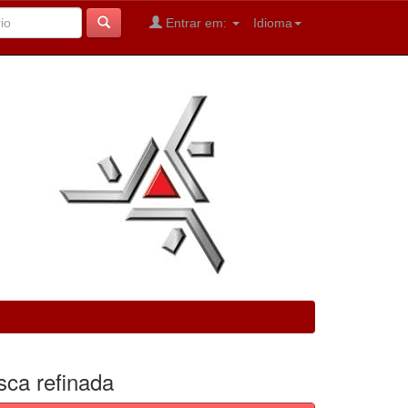
Entrar em:
Idioma
sca refinada