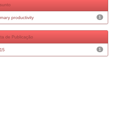
sunto
imary productivity
1
ta de Publicação
15
1