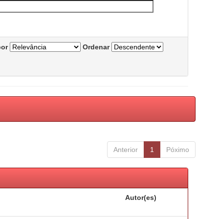
por
Ordenar
Anterior
1
Póximo
Autor(es)