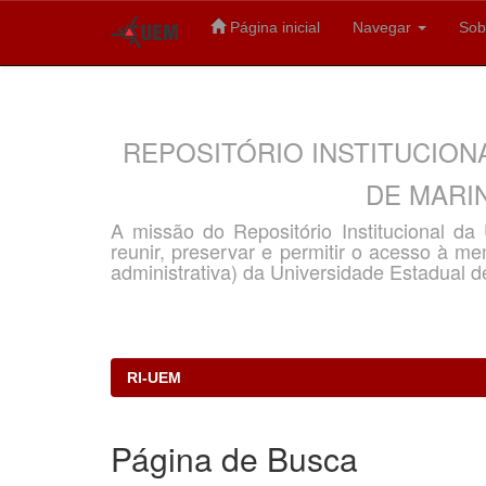
Página inicial
Navegar
Sob
Skip
navigation
REPOSITÓRIO INSTITUCION
DE MARIN
A missão do Repositório Institucional d
reunir, preservar e permitir o acesso à memó
administrativa) da Universidade Estadual d
RI-UEM
Página de Busca