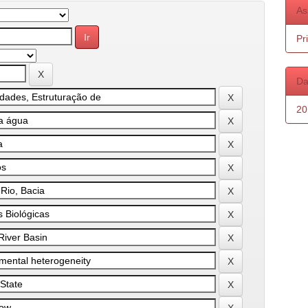
As
Pr
Da
20