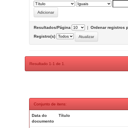
Resultados/Página
|
Ordenar registros 
Registro(s)
Resultado 1-1 de 1.
Conjunto de itens:
Data do
Título
documento