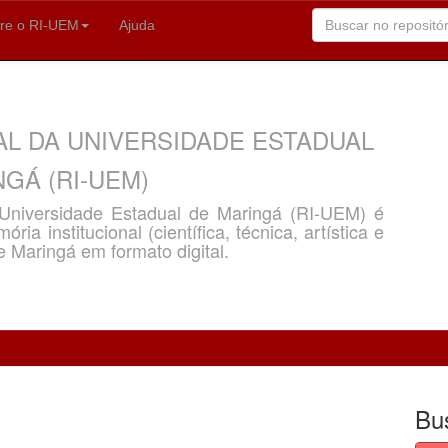
re o RI-UEM
Ajuda
AL DA UNIVERSIDADE ESTADUAL
GÁ (RI-UEM)
a Universidade Estadual de Maringá (RI-UEM) é
ria institucional (científica, técnica, artística e
e Maringá em formato digital.
Bu