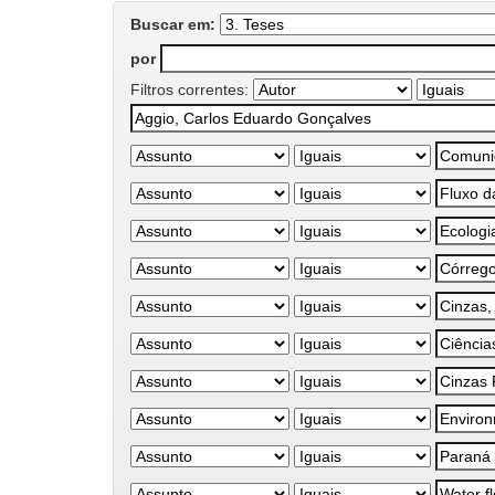
Buscar em:
por
Filtros correntes: