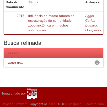
Data do
Título
Autor(es)
documento
2015
Influência de macro-fatores na
Aggio,
estruturação da comunidade
Carlos
zooplanctônica em riachos
Eduardo
subtropicais.
Gonçalves
Busca refinada
Assunto
Water flow
1
Tema criado por
DSpace Software
Copyright © 2002-2010
Duraspace
-
Contato com