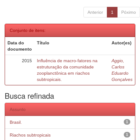
Anterior
1
Póximo
Conjunto de itens:
Data do
Título
Autor(es)
documento
2015
Influência de macro-fatores na
Aggio,
estruturação da comunidade
Carlos
zooplanctônica em riachos
Eduardo
subtropicais.
Gonçalves
Busca refinada
Assunto
Brasil.
1
Riachos subtropicais
1