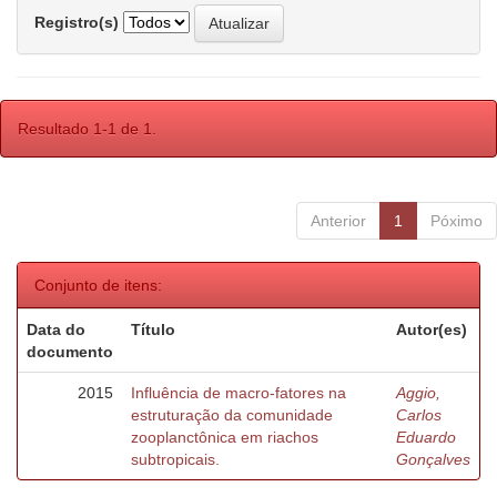
Registro(s)
Resultado 1-1 de 1.
Anterior
1
Póximo
Conjunto de itens:
Data do
Título
Autor(es)
documento
2015
Influência de macro-fatores na
Aggio,
estruturação da comunidade
Carlos
zooplanctônica em riachos
Eduardo
subtropicais.
Gonçalves