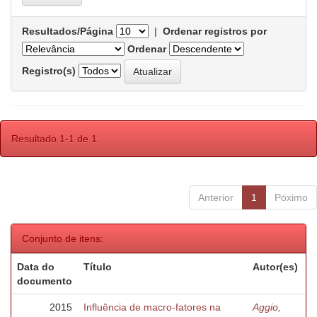
Resultados/Página
|
Ordenar registros por
Ordenar
Registro(s)
Resultado 1-1 de 1.
Anterior
1
Póximo
Conjunto de itens:
Data do
Título
Autor(es)
documento
2015
Influência de macro-fatores na
Aggio,